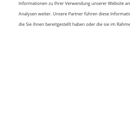
Informationen zu Ihrer Verwendung unserer Website an
Elastizität negativ beeinflusst und Ihr Reifen altert
Analysen weiter. Unsere Partner führen diese Informa
Durch die Einlagerung bei uns garantieren wir Ihne
die Sie ihnen bereitgestellt haben oder die sie im Rah
Ihre Reifen.
So verlängern Sie die Lebensdauer, sparen Zeit und
Wir 
Preis Leistung auf fairem Level.