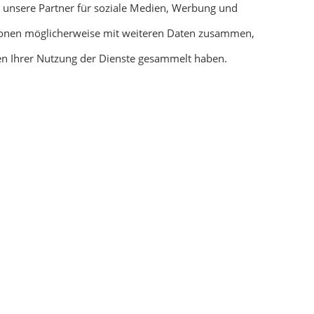
 unsere Partner für soziale Medien, Werbung und
 schnelle und wird rissig.
tionen möglicherweise mit weiteren Daten zusammen,
n die Optimalen Bedingungen für
men Ihrer Nutzung der Dienste gesammelt haben.
 Platz.
versuchen unsere Termine immer
einzuhalten.
Wir überprüfen Kostenlos Ihre Fe