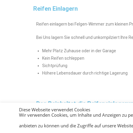
Reifen Einlagern
Reifen einlagern bei Felgen-Wimmer zum kleinen Pr
Bei Uns lagern Sie schnell und unkompilziert Ihre Re
Mehr Platz Zuhause oder in der Garage
Kein Reifen schleppen
Sichtprüfung
Höhere Lebensdauer durch richtige Lagerung
Das Beinhaltet die Reifeneinlageru
Diese Webseite verwendet Cookies
Wir verwenden Cookies, um Inhalte und Anzeigen zu per
Auch bei der Reifen lagerung gibt es einige Dinge z
eine trockener, kühler und dunkler Raum notwendig. 
anbieten zu können und die Zugriffe auf unsere Websit
Reifen schnell an Lebensdauer. Durch falsche Lager