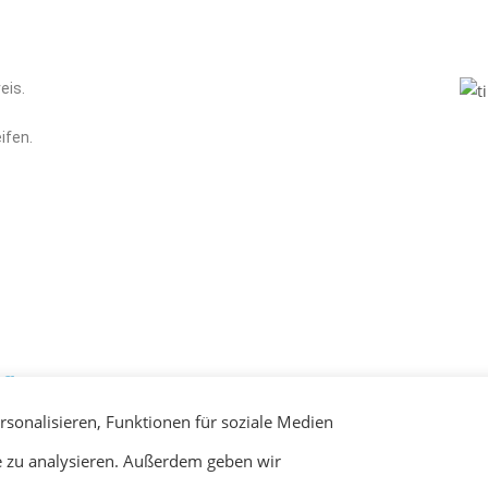
eis.
ifen.
ng
sonalisieren, Funktionen für soziale Medien
u beachten. Für die Lagerung ist
Bei Licht und Wärme verliert Ihr
e zu analysieren. Außerdem geben wir
ung wird die Festigkeit und